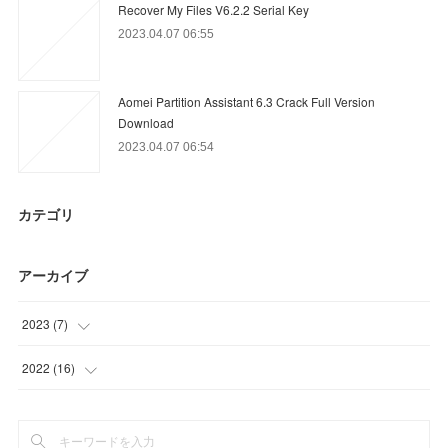
Recover My Files V6.2.2 Serial Key
2023.04.07 06:55
Aomei Partition Assistant 6.3 Crack Full Version
Download
2023.04.07 06:54
カテゴリ
アーカイブ
2023
(
7
)
(
5
)
2022
(
16
)
(
2
)
(
3
)